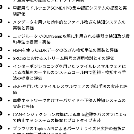
車載用ミドルウェアSOME/IPの集中認証システムの提案と実
装評価
メタデータを用いた効率的なファイル改ざん検知システムの
実装と評価
エッジルータでのDNSamp攻撃に利用される機器の検知及び緩
和手法の提案・実装
HSMを使ったEDRデータの改ざん検知手法の実装と評価
SROS2におけるストリーム暗号の適用検討とその評価
インターポジショニングを用いたファイルレスマルウェアに
よる攻撃をカーネルのシステムコール内で監視・検知する手
法の提案と評価
eBPFを用いたファイルレスマルウェアの防御手法の実装と評
価
車載ネットワーク向けサーバサイド不正侵入検知システムの
実装と評価
CANインジェクション攻撃による車両盗難をバスオフによっ
て防止するシステムの提案とプロトタイプ実装
ブラウザのTopics APIによるパーソナライズド広告の選択に