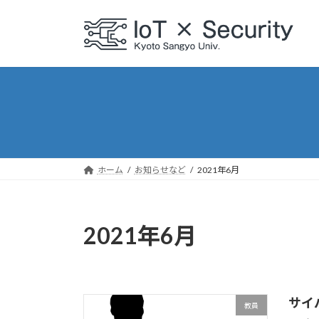
コ
ナ
ン
ビ
テ
ゲ
ン
ー
ツ
シ
へ
ョ
ス
ン
キ
に
ッ
移
プ
動
ホーム
お知らせなど
2021年6月
2021年6月
サイ
教員