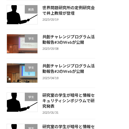
世界問題研究所の定例研究会
教員
で井上教授が登壇
2025/05/19
共創チャレンジプログラム活
学生
動報告#3のWebが公開
2025/05/08
共創チャレンジプログラム活
学生
動報告#2のWebが公開
2025/04/18
研究室の学生が暗号と情報セ
学生
キュリティシンポジウムで研
究発表
2025/01/31
研究室の学生が暗号と情報セ
学生