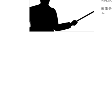
2021/06
幹事会
た