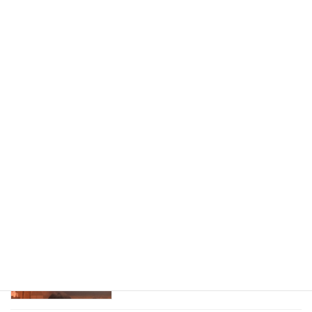
最近の投稿
研究室の学生がランチタイムトークで研
学生
究会発表を紹介
2025/05/22
世界問題研究所の定例研究会で井上教授
教員
が登壇
2025/05/19
共創チャレンジプログラム活動報告#3の
学生
Webが公開
2025/05/08